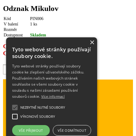
Odznak Mikulov
Kód
PIN006
V balení
1 ks
Rozměr
Dostupnost
Skladem
×
Cena s DPH: 20,57 Kč
Tyto webové stránky používají
Cena bez DPH: 17,00 Kč
soubory cookie.
Tyto webové stránky používají soubory
+
ks
cookie ke zlepšení uživatelského zážitku.
-
Používáním našich webových stránek
souhlasíte se všemi soubory cookie v
Odznak Mikulov
souladu s našimi zásadami používání
souborů cookie.
Více informací
NEZBYTNĚ NUTNÉ SOUBORY
VÝKONOVÉ SOUBORY
VŠE PŘIJMOUT
VŠE ODMÍTNOUT